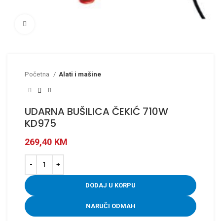
Click to enlarge
Početna
Alati i mašine
UDARNA BUŠILICA ČEKIĆ 710W
KD975
269,40
KM
DODAJ U KORPU
NARUČI ODMAH