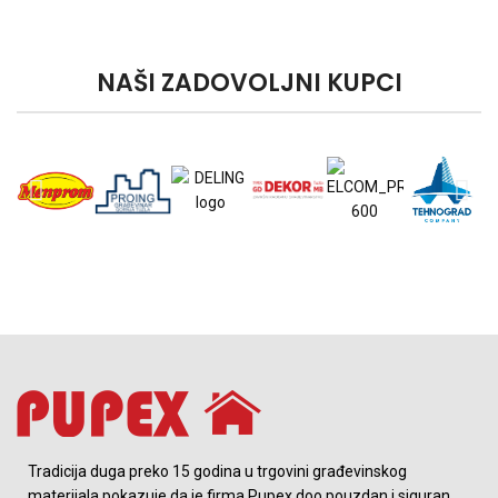
NAŠI ZADOVOLJNI KUPCI
Tradicija duga preko 15 godina u trgovini građevinskog
materijala pokazuje da je firma Pupex doo pouzdan i siguran