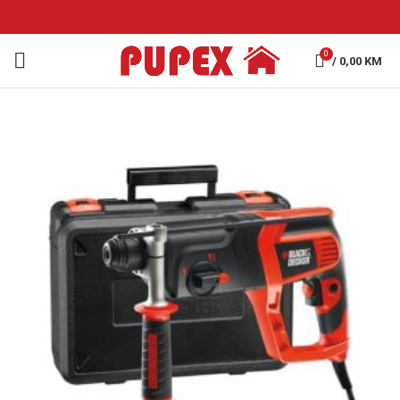
0
/
0,00
KM