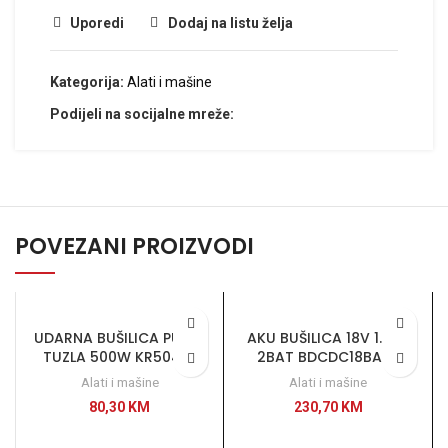
Uporedi
Dodaj na listu želja
Kategorija:
Alati i mašine
Podijeli na socijalne mreže:
POVEZANI PROIZVODI
UDARNA BUŠILICA PUPEX
AKU BUŠILICA 18V 1.5Ah
TUZLA 500W KR504RE
2BAT BDCDC18BAFC
Alati i mašine
Alati i mašine
80,30
KM
230,70
KM