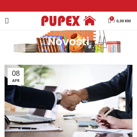
0
/
0,00
KM
Novosti
08
APR