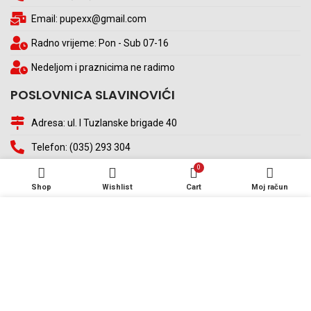
Email: pupexx@gmail.com
Radno vrijeme: Pon - Sub 07-16
Nedeljom i praznicima ne radimo
POSLOVNICA SLAVINOVIĆI
Adresa: ul. I Tuzlanske brigade 40
Telefon: (035) 293 304
0
Email: pupexslavinovici@gmail.com
Shop
Wishlist
Cart
Moj račun
Radno vrijeme: Pon - Sub 07-16
Koristimo kolačiće (eng. cookies) kako bismo poboljšali vaše
Nedeljom i praznicima ne radimo
iskustvo na našoj web stranici. Pregledavanjem ove web
stranice pristajete na našu upotrebu kolačića (eng. cookies).
VIŠE INFORMACIJA
PRIHVAĆAM