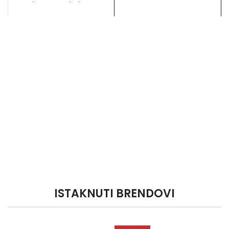
elementi neophodni za
montažu 7 metara ovog tipa
dimnjaka.
ISTAKNUTI BRENDOVI