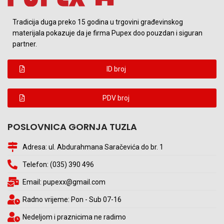
Tradicija duga preko 15 godina u trgovini građevinskog
materijala pokazuje da je firma Pupex doo pouzdan i siguran
partner.
ID broj
PDV broj
POSLOVNICA GORNJA TUZLA
Adresa: ul. Abdurahmana Saračevića do br. 1
Telefon: (035) 390 496
Email: pupexx@gmail.com
Radno vrijeme: Pon - Sub 07-16
Nedeljom i praznicima ne radimo