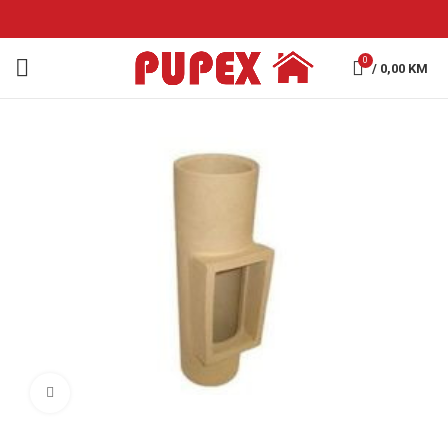
0
/
0,00
KM
Click to enlarge