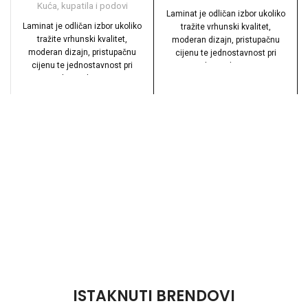
Kuća, kupatila i podovi
Laminat je odličan izbor ukoliko
Laminat je odličan izbor ukoliko
tražite vrhunski kvalitet,
tražite vrhunski kvalitet,
moderan dizajn, pristupačnu
moderan dizajn, pristupačnu
cijenu te jednostavnost pri
cijenu te jednostavnost pri
ugradnji i održavanju.
ugradnji i održavanju.
ISTAKNUTI BRENDOVI