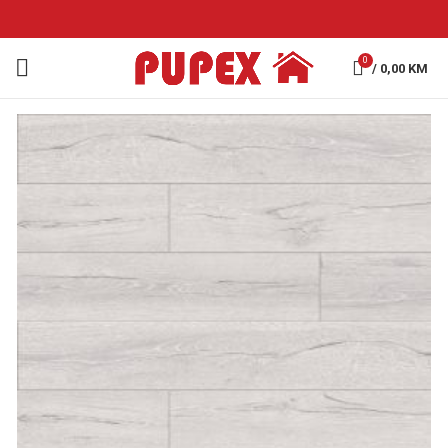
0
/
0,00
KM