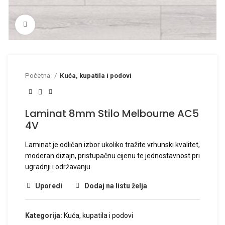
Click to enlarge
Početna
Kuća, kupatila i podovi
Laminat 8mm Stilo Melbourne AC5
4V
Laminat je odličan izbor ukoliko tražite vrhunski kvalitet,
moderan dizajn, pristupačnu cijenu te jednostavnost pri
ugradnji i održavanju.
Uporedi
Dodaj na listu želja
Kategorija:
Kuća, kupatila i podovi