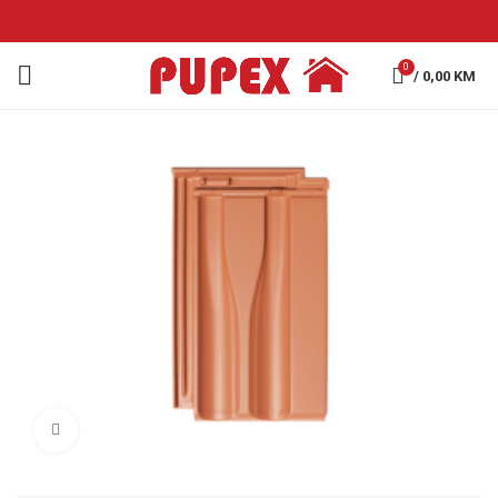
0
/
0,00
KM
Click to enlarge