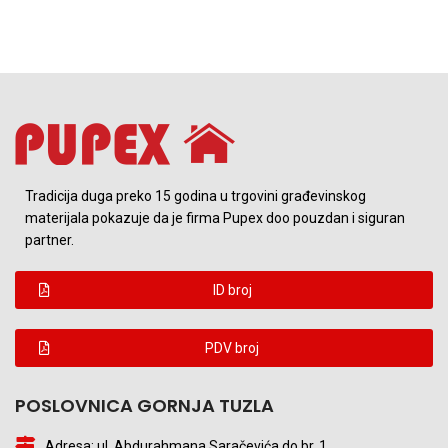
Tradicija duga preko 15 godina u trgovini građevinskog
materijala pokazuje da je firma Pupex doo pouzdan i siguran
partner.
ID broj
PDV broj
POSLOVNICA GORNJA TUZLA
Adresa: ul. Abdurahmana Saračevića do br. 1