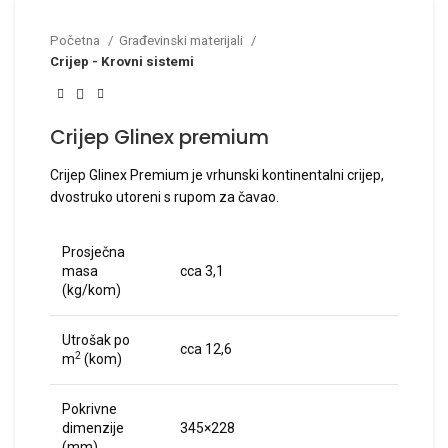
Početna
Građevinski materijali
Crijep - Krovni sistemi
Crijep Glinex premium
Crijep Glinex Premium je vrhunski kontinentalni crijep,
dvostruko utoreni s rupom za čavao.
Prosječna
masa
cca 3,1
(kg/kom)
Utrošak po
cca 12,6
2
m
(kom)
Pokrivne
dimenzije
345×228
(mm)