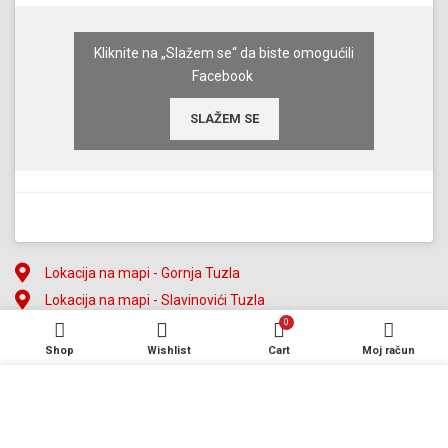
Kliknite na „Slažem se“ da biste omogućili
Facebook
SLAŽEM SE
Lokacija na mapi - Gornja Tuzla
Lokacija na mapi - Slavinovići Tuzla
0
Shop
Wishlist
Cart
Moj račun
Koristimo kolačiće (eng. cookies) kako bismo poboljšali vaše
2023. Pupex d.o.o. Gornja Tuzla.
Developed by
Futura Multimedia d.o.o. Tuzla
iskustvo na našoj web stranici. Pregledavanjem ove web
stranice pristajete na našu upotrebu kolačića (eng. cookies).