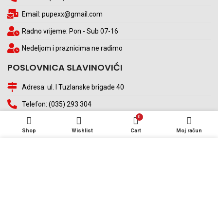
Email: pupexx@gmail.com
Radno vrijeme: Pon - Sub 07-16
Nedeljom i praznicima ne radimo
POSLOVNICA SLAVINOVIĆI
Adresa: ul. I Tuzlanske brigade 40
Telefon: (035) 293 304
0
Email: pupexslavinovici@gmail.com
Shop
Wishlist
Cart
Moj račun
Radno vrijeme: Pon - Sub 07-16
Koristimo kolačiće (eng. cookies) kako bismo poboljšali vaše
Nedeljom i praznicima ne radimo
iskustvo na našoj web stranici. Pregledavanjem ove web
stranice pristajete na našu upotrebu kolačića (eng. cookies).
Lokacija na mapi - Gornja Tuzla
VIŠE INFORMACIJA
PRIHVAĆAM
Lokacija na mapi - Slavinovići Tuzla