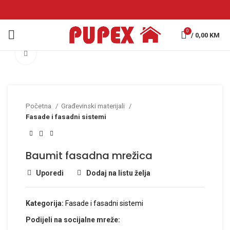
0
/
0,00
KM
Click to enlarge
Početna
Građevinski materijali
Fasade i fasadni sistemi
Baumit fasadna mrežica
Uporedi
Dodaj na listu želja
Kategorija:
Fasade i fasadni sistemi
Podijeli na socijalne mreže: