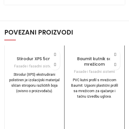
POVEZANI PROIZVODI
Stirodur XPS 5cm
Baumit kutnik sa
mrežicom
Fasade i fasadni sistemi
Fasade i fasadni sistemi
Stirodur (XPS) ekstrudirani
polistiren je izolacijski materijal
PVC kutni profil s mrežicom
sličan stiroporu različitih boja
Baumit. Ugaoni plastični profil
(ovisno o proizvođaču).
sa mrežicom za ojačanje i
tačnu izvedbu uglova.